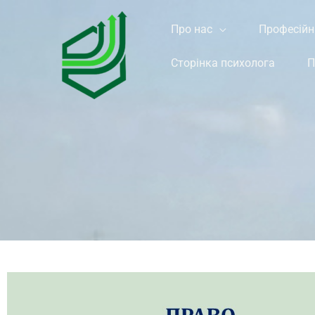
Перейти
к
Про нас
Професійн
содержимому
Сторінка психолога
П