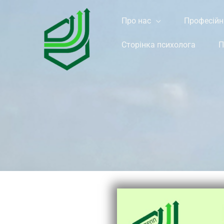
Перейти
к
Про нас
Професійн
содержимому
Сторінка психолога
П