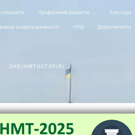
і спільноти
Професійний розвиток
Атестація
равові аспекти діяльності
НУШ
Доброчесність
ЗНО/НМТ(ІСТОРІЯ)